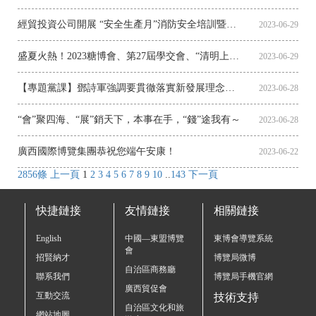
經貿投資公司開展 “安全生產月”消防安全培訓暨滅火和應急疏散演練
2023-06-29
盛夏火熱！2023糖博會、第27屆學交會、“清明上河圖”藝術展在南寧國際會展中心等您
2023-06-29
【專題黨課】鄧詩軍強調要貫徹落實新發展理念，提高企業經營效益，奮力推進企業高質量發展
2023-06-28
“會”聚四海、“展”銷天下，本事在手，“錢”途我有～
2023-06-28
廣西國際博覽集團恭祝您端午安康！
2023-06-22
2856條
上一頁
1
2
3
4
5
6
7
8
9
10
..
143
下一頁
快捷鏈接
友情鏈接
相關鏈接
English
中國—東盟博覽
東博會導覽系統
會
招賢納才
博覽局微博
自治區商務廳
聯系我們
博覽局手機官網
廣西貿促會
互動交流
技術支持
自治區文化和旅
網站地圖