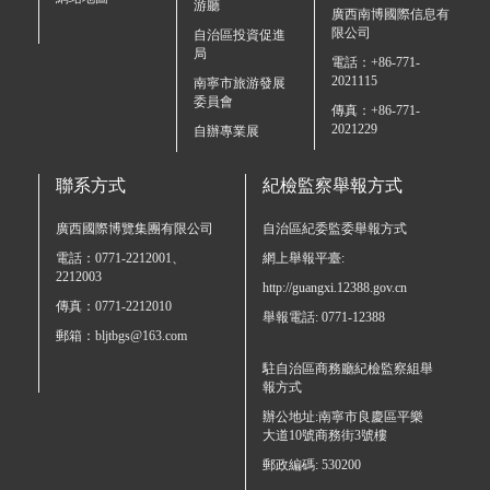
游廳
廣西南博國際信息有
限公司
自治區投資促進
局
電話：+86-771-
2021115
南寧市旅游發展
委員會
傳真：+86-771-
2021229
自辦專業展
聯系方式
紀檢監察舉報方式
廣西國際博覽集團有限公司
自治區紀委監委舉報方式
電話：0771-2212001、
網上舉報平臺:
2212003
http://guangxi.12388.gov.cn
傳真：0771-2212010
舉報電話: 0771-12388
郵箱：bljtbgs@163.com
駐自治區商務廳紀檢監察組舉
報方式
辦公地址:南寧市良慶區平樂
大道10號商務街3號樓
郵政編碼: 530200