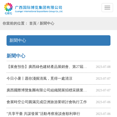
你當前的位置：
首頁
/
新聞中心
新聞中心
新聞中心
【展會預告】廣西綠色建材產品展銷會、第27屆學交會、“中國航海日”活動要來啦！
2023-07-08
今日小暑丨愿你淺握清風，覓得一處清涼
2023-07-07
廣西國際博覽集團有限公司組織開展招標采購業務培訓
2023-07-07
會展時空公司圓滿完成亞洲旅游業研討會執行工作
2023-07-06
“共享平臺 共謀發展”活動考察座談會順利舉行
2023-07-06