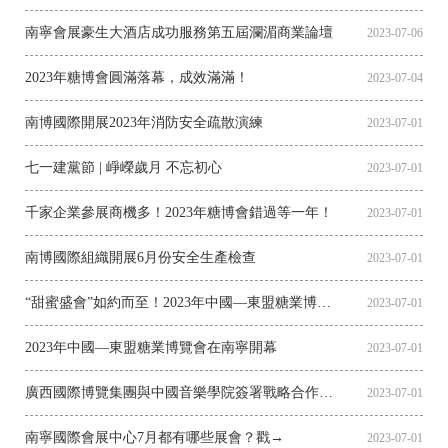
南寧會展豪生大酒店成功服務第五屆瀾湄商業論壇
2023-07-06
2023年糖博會圓滿落幕，成效滿滿！
2023-07-04
南博國際開展2023年消防安全疏散演練
2023-07-01
七一建黨節 | 崢嶸歲月 不忘初心
2023-07-01
千家企業參展商機多！2023年糖博會錯過等一年！
2023-07-01
南博國際組織開展6月份安全生產檢查
2023-07-01
“甜蜜盛會”如約而至！2023年中國—東盟糖業博覽會隆重開幕！
2023-07-01
2023年中國—東盟糖業博覽會在南寧開幕
2023-07-01
廣西國際博覽集團與中國音樂學院簽署戰略合作協議
2023-07-01
南寧國際會展中心7月都有哪些展會？戳→
2023-07-01