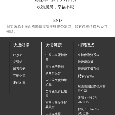
收獲滿滿，幸福不減！
END
圖文來源于廣西國際博覽集團微信公眾號，如有侵權請聯系我們
刪除。
快捷鏈接
友情鏈接
相關鏈接
English
中國—東盟博覽
東博會導覽系統
會
招賢納才
博覽局微博
自治區商務廳
聯系我們
博覽局手機官網
廣西貿促會
互動交流
技術支持
自治區文化和旅
網站地圖
游廳
廣西南博國際信息有
限公司
自治區投資促進
局
電話：+86-771-
2021115
南寧市旅游發展
委員會
傳真：+86-771-
2021229
自辦專業展