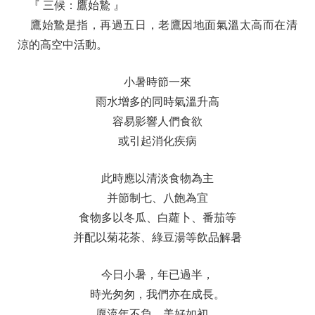
『 三候：鷹始鷙 』
鷹始鷙是指，再過五日，老鷹因地面氣溫太高而在清
涼的高空中活動。
小暑時節一來
雨水增多的同時氣溫升高
容易影響人們食欲
或引起消化疾病
此時應以清淡食物為主
并節制七、八飽為宜
食物多以冬瓜、白蘿卜、番茄等
并配以菊花茶、綠豆湯等飲品解暑
今日小暑，年已過半，
時光匆匆，我們亦在成長。
愿流年不負，美好如初，