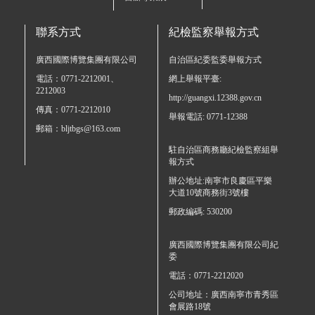
聯系方式
紀檢監察舉報方式
廣西國際博覽集團有限公司
自治區紀委監委舉報方式
電話：0771-2212001、
網上舉報平臺:
2212003
http://guangxi.12388.gov.cn
傳真：0771-2212010
舉報電話: 0771-12388
郵箱：bljtbgs@163.com
駐自治區商務廳紀檢監察組舉
報方式
辦公地址:南寧市良慶區平樂
大道10號商務街3號樓
郵政編碼: 530200
廣西國際博覽集團有限公司紀
委
電話：0771-2212020
公司地址：廣西南寧市青秀區
會展路18號