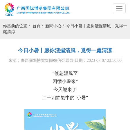
你當前的位置：
首頁
/
新聞中心
/
今日小暑丨愿你淺握清風，覓得一
處清涼
今日小暑丨愿你淺握清風，覓得一處清涼
來源：廣西國際博覽集團微信公眾號
日期：2023-07-07 23:50:00
“倏忽溫風至
因循小暑來”
今天迎來了
二十四節氣中的“小暑”