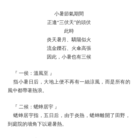
小暑節氣期間
正逢“三伏天”的頭伏
此時
炎天暑月、驕陽似火
流金鑠石、火傘高張
因此，小暑也有三候
『 一侯：溫風至 』
指小暑日后，大地上便不再有一絲涼風，而是所有的
風中都帶著熱浪。
『 二候：蟋蟀居宇 』
蟋蟀居宇指，五日后，由于炎熱，蟋蟀離開了田野，
到庭院的墻角下以避暑熱。