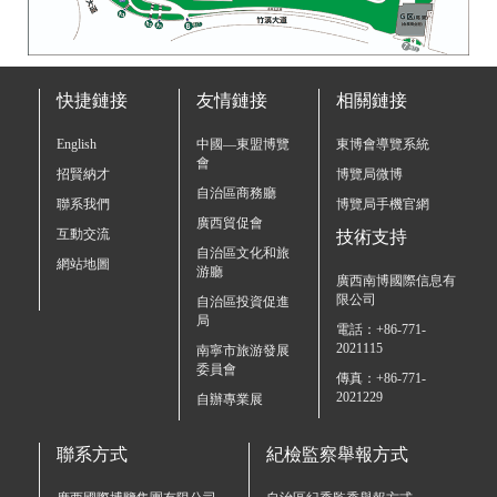
快捷鏈接
友情鏈接
相關鏈接
English
中國—東盟博覽
東博會導覽系統
會
招賢納才
博覽局微博
自治區商務廳
聯系我們
博覽局手機官網
廣西貿促會
互動交流
技術支持
自治區文化和旅
網站地圖
游廳
廣西南博國際信息有
限公司
自治區投資促進
局
電話：+86-771-
2021115
南寧市旅游發展
委員會
傳真：+86-771-
2021229
自辦專業展
聯系方式
紀檢監察舉報方式