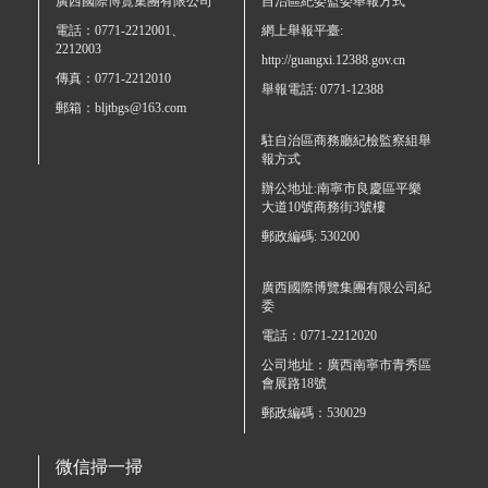
廣西國際博覽集團有限公司
自治區紀委監委舉報方式
電話：0771-2212001、
網上舉報平臺:
2212003
http://guangxi.12388.gov.cn
傳真：0771-2212010
舉報電話: 0771-12388
郵箱：bljtbgs@163.com
駐自治區商務廳紀檢監察組舉
報方式
辦公地址:南寧市良慶區平樂
大道10號商務街3號樓
郵政編碼: 530200
廣西國際博覽集團有限公司紀
委
電話：0771-2212020
公司地址：廣西南寧市青秀區
會展路18號
郵政編碼：530029
微信掃一掃